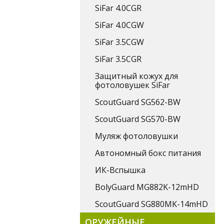
SiFar 4.0CGR
SiFar 4.0CGW
SiFar 3.5CGW
SiFar 3.5CGR
Защитный кожух для
фотоловушек SiFar
ScoutGuard SG562-BW
ScoutGuard SG570-BW
Муляж фотоловушки
Автономный бокс питания
ИК-Вспышка
BolyGuard MG882K-12mHD
ScoutGuard SG880MK-14mHD
ОРУЖЕЙНЫЕ