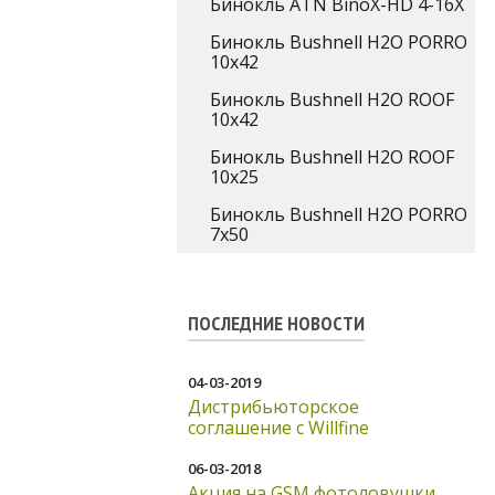
Бинокль ATN BinoX-HD 4-16X
Бинокль Bushnell H2O PORRO
10x42
Бинокль Bushnell H2O ROOF
10x42
Бинокль Bushnell H2O ROOF
10x25
Бинокль Bushnell H2O PORRO
7x50
ПОСЛЕДНИЕ НОВОСТИ
04-03-2019
Дистрибьюторское
соглашение с Willfine
06-03-2018
Акция на GSM фотоловушки